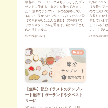
敬老の日のラッピングやちょっとしたプレ
3月のイベン
ゼントに使える「タグ」を作ってみまし
ひな祭りフ
た！ 無料でテンプレートの配布をしてい
のではないで
るので、良かったら作ってみてください◎
な祭りに使
【できあがりはこんな感じ】 穴を開けて
布しています
リボンやタッセルを通せば、自分の子ども
している方
のオリジナル...
い。 【でき..
2024年9月4日
2024年2月2
趣味
【無料】節分イラストのテンプレ
ート配布｜ガーランドやタペスト
リーに
2月のはじめのイベントといえば、「節