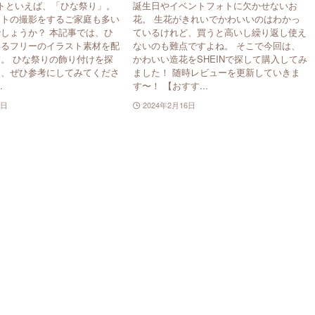
トといえば、「ひな祭り」。
誕生日やイベントフォトに欠かせないお
ォトの撮影をするご家庭も多い
花。 生花がきれいでかわいいのはわかっ
しょうか？ 本記事では、ひ
ているけれど、買うと高いし繰り返し使え
えるフリーのイラスト素材を配
ないのも難点ですよね。 そこで今回は、
。 ひな祭りの飾り付けを探
かわいい造花をSHEINで探して購入してみ
は、ぜひ参考にしてみてくださ
ました！ 随時レビューを更新していきま
.
す〜！ 【おすす...
6日
2024年2月16日