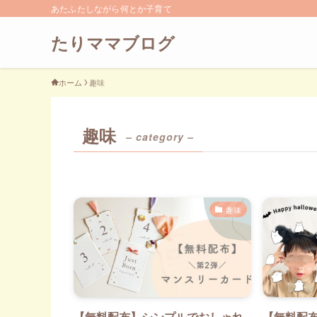
あたふたしながら何とか子育て
たりママブログ
ホーム
趣味
趣味
– category –
趣味
【無料配布】シンプルでおしゃれ
【無料配