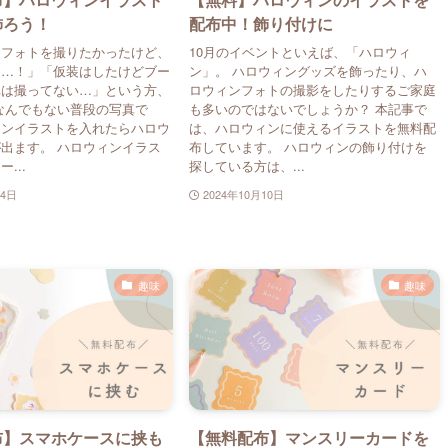
飾ろう！
配布中！飾り付けに
ンフォトを撮りたかったけど、
10月のイベントといえば、「ハロウィ
た…！」「仮装はしたけどブー
ン」。 ハロウィングッズを飾ったり、ハ
真は撮ってない…」という方、
ロウィンフォトの撮影をしたりするご家庭
なんでもない普段の写真で
も多いのではないでしょうか？ 本記事で
ィンイラストを入れたらハロウ
は、ハロウィンに使えるイラストを無料配
出ます。 ハロウィンイラス
布しています。 ハロウィンの飾り付けを
...
探している方は、...
24日
2024年10月10日
趣味
趣味
布】スマホケースに挟も
【無料配布】マンスリーカードを