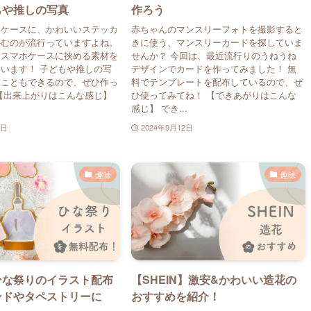
もや推しの写真
作ろう
ホケースに、かわいいステッカ
赤ちゃんのマンスリーフォトを撮影すると
挟むのが流行っていますよね。
きに使う、マンスリーカードを探していま
、スマホケースに挟める素材を
せんか？ 今回は、最近流行りのうねうね
います！ 子どもや推しの写
デザインでカードを作ってみました！ 無
むこともできるので、ぜひ作っ
料でテンプレートを配布しているので、ぜ
【出来上がりはこんな感じ】
ひ使ってみてね！ 【できあがりはこんな
感じ】 でき...
8日
2024年9月12日
趣味
趣味
ひな祭りのイラスト配布
【SHEIN】激安&かわいい造花の
ンドやタペストリーに
おすすめを紹介！