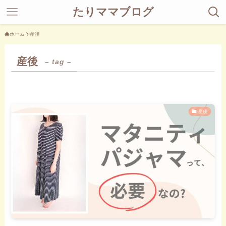
たりママブログ
ホーム
産後
産後
– tag –
産後