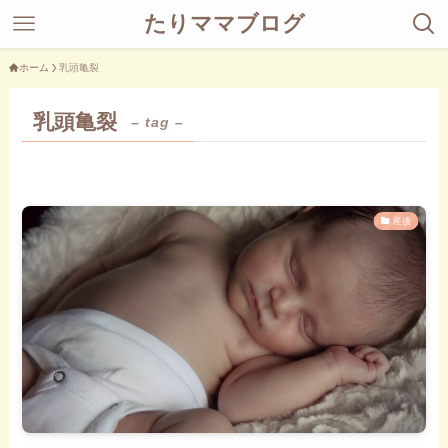
たりママブログ
ホーム
乳頭亀裂
乳頭亀裂
– tag –
産後